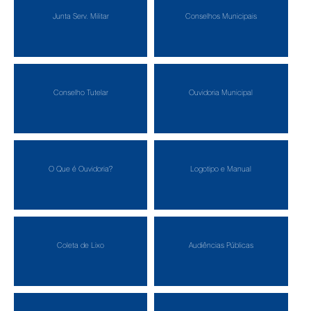
Junta Serv. Militar
Conselhos Municipais
Conselho Tutelar
Ouvidoria Municipal
O Que é Ouvidoria?
Logotipo e Manual
Coleta de Lixo
Audiências Públicas