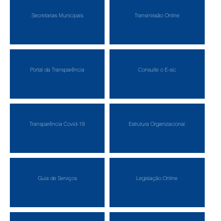
Secretarias Municipais
Transmissão Online
Portal da Transparência
Consulte o E-sic
Transparência Covid-19
Estrutura Organizacional
Guia de Serviços
Legislação Online