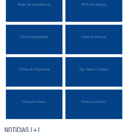
Radar da Transparência
REFIS São Mateus
Portal Acessibilidade
Carta de Serviços
Política de Privacidade
Site: Mapa Completo
Protocolo Interno
Protocolo Externo
NOTÍCIAS
[+]