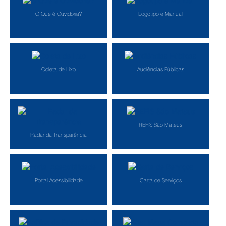
O Que é Ouvidoria?
Logotipo e Manual
Coleta de Lixo
Audiências Públicas
REFIS São Mateus
Radar da Transparência
Portal Acessibilidade
Carta de Serviços