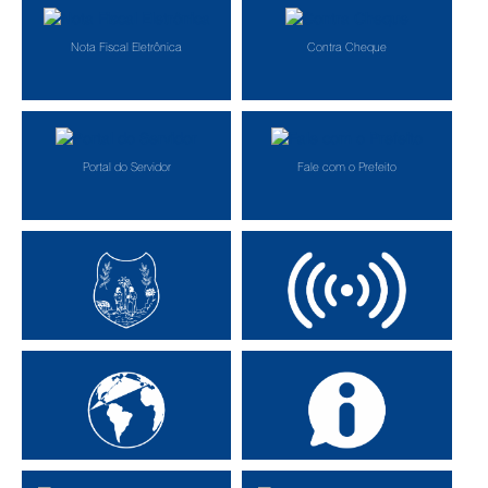
Nota Fiscal Eletrônica
Contra Cheque
Portal do Servidor
Fale com o Prefeito
Secretarias Municipais
Transmissão Online
Portal da Transparência
Consulte o E-sic