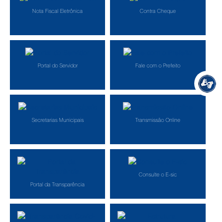
Nota Fiscal Eletrônica
Contra Cheque
Portal do Servidor
Fale com o Prefeito
Secretarias Municipais
Transmissão Online
Consulte o E-sic
Portal da Transparência