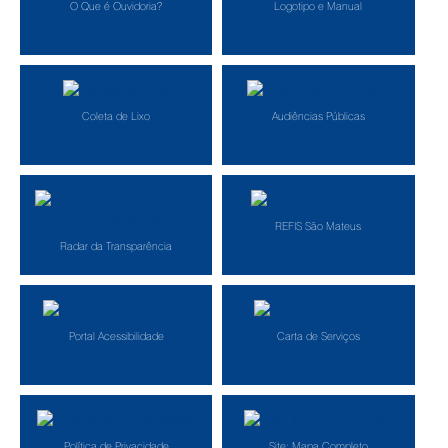
O Que é Ouvidoria?
Logotipo e Manual
Coleta de Lixo
Audiências Públicas
REFIS São Mateus
Radar da Transparência
Portal Acessibilidade
Carta de Serviços
Política de Privacidade
Site: Mapa Completo