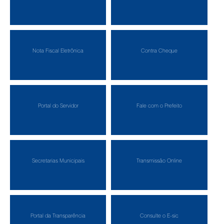
Nota Fiscal Eletrônica
Contra Cheque
Portal do Servidor
Fale com o Prefeito
Secretarias Municipais
Transmissão Online
Portal da Transparência
Consulte o E-sic