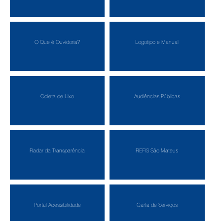
O Que é Ouvidoria?
Logotipo e Manual
Coleta de Lixo
Audiências Públicas
Radar da Transparência
REFIS São Mateus
Portal Acessibilidade
Carta de Serviços