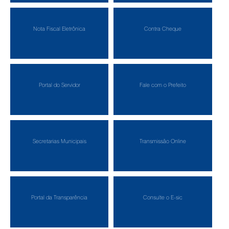
Nota Fiscal Eletrônica
Contra Cheque
Portal do Servidor
Fale com o Prefeito
Secretarias Municipais
Transmissão Online
Portal da Transparência
Consulte o E-sic