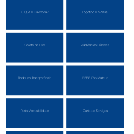
O Que é Ouvidoria?
Logotipo e Manual
Coleta de Lixo
Audiências Públicas
Radar da Transparência
REFIS São Mateus
Portal Acessibilidade
Carta de Serviços