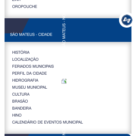
OROPOUCHE
SÃO MATEUS - CIDADE
HISTÓRIA
LOCALIZAÇÃO
FERIADOS MUNICIPAIS
PERFIL DA CIDADE
HIDROGRAFIA
MUSEU MUNICIPAL
CULTURA
BRASÃO
BANDEIRA
HINO
CALENDÁRIO DE EVENTOS MUNICIPAL