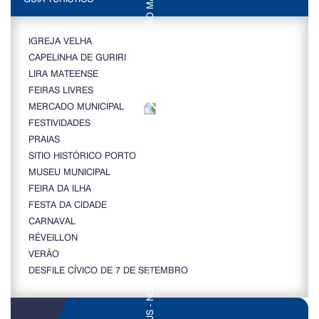
IGREJA VELHA
CAPELINHA DE GURIRI
LIRA MATEENSE
FEIRAS LIVRES
MERCADO MUNICIPAL
FESTIVIDADES
PRAIAS
SITIO HISTÓRICO PORTO
MUSEU MUNICIPAL
FEIRA DA ILHA
FESTA DA CIDADE
CARNAVAL
RÉVEILLON
VERÃO
DESFILE CÍVICO DE 7 DE SETEMBRO