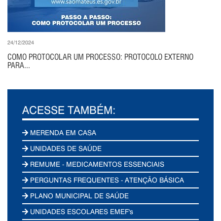
24/12/2024
COMO PROTOCOLAR UM PROCESSO: PROTOCOLO EXTERNO
PARA...
ACESSE TAMBÉM:
MERENDA EM CASA
UNIDADES DE SAÚDE
REMUME - MEDICAMENTOS ESSENCIAIS
PERGUNTAS FREQUENTES - ATENÇÃO BÁSICA
PLANO MUNICIPAL DE SAÚDE
UNIDADES ESCOLARES EMEF's