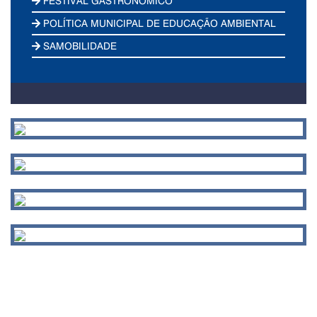
FESTIVAL GASTRONÔMICO
POLÍTICA MUNICIPAL DE EDUCAÇÃO AMBIENTAL
SAMOBILIDADE