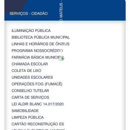
SERVIÇOS - CIDADÃO
ILUMINAÇÃO PÚBLICA
BIBLIOTECA PÚBLICA MUNICIPAL
LINHAS E HORÁRIOS DE ÔNIBUS
PROGRAMA NOSSOCRÉDITO
FARMÁCIA BÁSICA MUNICIPAL
CHAMADA ESCOLAR
COLETA DE LIXO
UNIDADES ESCOLARES
OPERAÇÕES FOG (FUMACÊ)
CONSELHO TUTELAR
CARTA DE SERVIÇOS
LEI ALDIR BLANC 14.017/2020
SAMOBILIDADE
LIMPEZA PÚBLICA
CARTÃO RECONSTRUÇÃO ES