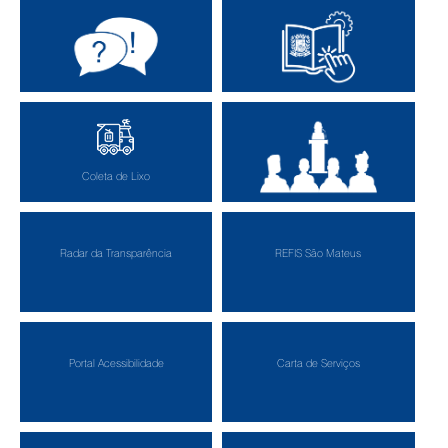
O Que é Ouvidoria?
Logotipo e Manual
Coleta de Lixo
Audiências Públicas
Radar da Transparência
REFIS São Mateus
Portal Acessibilidade
Carta de Serviços