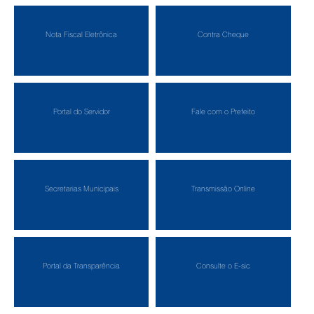
Nota Fiscal Eletrônica
Contra Cheque
Portal do Servidor
Fale com o Prefeito
Secretarias Municipais
Transmissão Online
Portal da Transparência
Consulte o E-sic