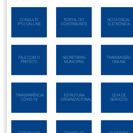
CONSULTE
PORTAL DO
NOTA FISCAL
IPTU ON-LINE
CONTRIBUINTE
ELETRÔNICA
FALE COM O
SECRETARIAS
TRANSMISSÃO
PREFEITO
MUNICIPAIS
ONLINE
TRANSPARÊNCIA
ESTRUTURA
GUIA DE
COVID-19
ORGANIZACIONAL
SERVIÇOS
CONSELHOS
CONSELHO
OUVIDORIA