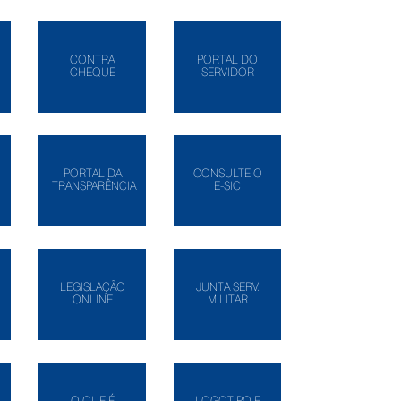
CONTRA
PORTAL DO
CHEQUE
SERVIDOR
PORTAL DA
CONSULTE O
TRANSPARÊNCIA
E-SIC
LEGISLAÇÃO
JUNTA SERV.
ONLINE
MILITAR
O QUE É
LOGOTIPO E