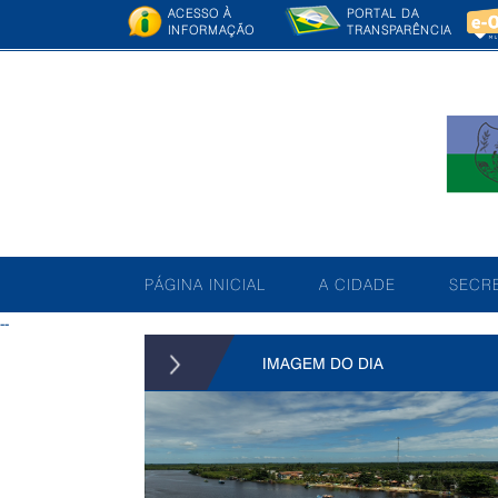
ACESSO À
PORTAL DA
INFORMAÇÃO
TRANSPARÊNCIA
PÁGINA INICIAL
A CIDADE
SECRE
--
IMAGEM DO DIA