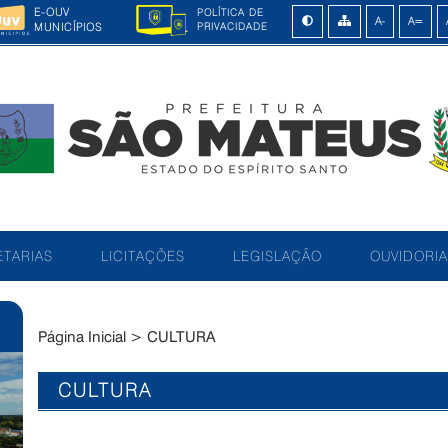
E-OUV
POLÍTICA DE
MUNICÍPIOS
PRIVACIDADE
TARIAS
LICITAÇÕES
LEGISLAÇÃO
OUVIDORIA
Página Inicial
>
CULTURA
CULTURA