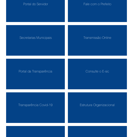
Portal do Servidor
Fale com o Prefeito
Secretarias Municipais
Transmissão Online
Portal da Transparência
Consulte o E-sic
Transparência Covid-19
Estrutura Organizacional