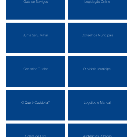
Guia de Serviços
Legislação Online
Junta Serv. Militar
Conselhos Municipais
Conselho Tutelar
Ouvidoria Municipal
O Que é Ouvidoria?
Logotipo e Manual
Coleta de Lixo
Audiências Públicas