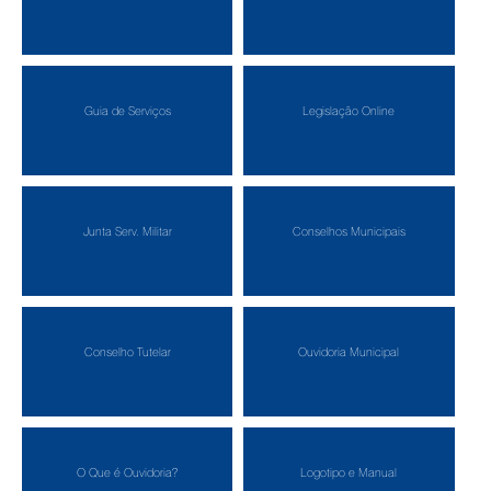
Guia de Serviços
Legislação Online
Junta Serv. Militar
Conselhos Municipais
Conselho Tutelar
Ouvidoria Municipal
O Que é Ouvidoria?
Logotipo e Manual