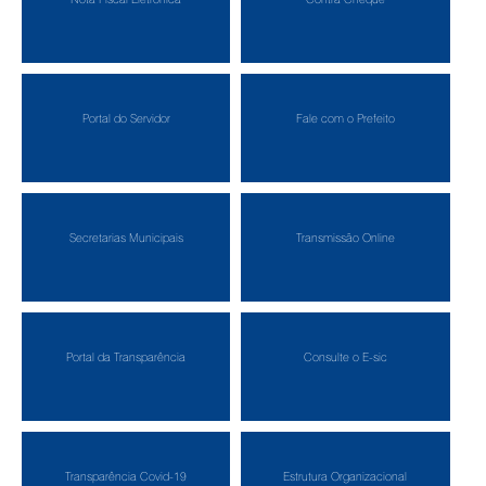
Portal do Servidor
Fale com o Prefeito
Secretarias Municipais
Transmissão Online
Portal da Transparência
Consulte o E-sic
Transparência Covid-19
Estrutura Organizacional