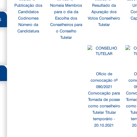
Publicação dos
Nomeia Membros
Resultado da
Un
Candidatos
para o dia da
Apuração dos
Co
Codinomes
Escolha dos
Votos Conselheiro
Cap
S
Número da
Conselheiros para
Tutelar
Candidatura
o Conselho
Tutelar
Ofício de
O
convocação nº
conv
090/2021
0
Convocação para
Convo
Tomada de posse
Tomad
como conselheiro
como 
Tutelar Titular
Tute
temporário -
tem
20.10.2021
20