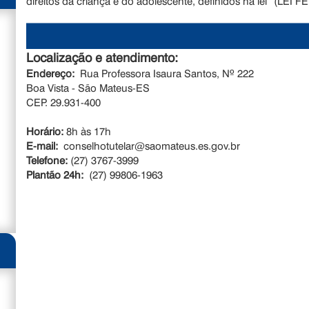
direitos da criança e do adolescente, definidos na lei” (LEI
Localização e atendimento:
Endereço:
Rua Professora Isaura Santos, Nº 222
Boa Vista - São Mateus-ES
CEP. 29.931-400
Horário:
8h às 17h
E-mail:
conselhotutelar@saomateus.es.gov.br
Telefone:
(27) 3767-3999
Plantão 24h:
(27) 99806-1963