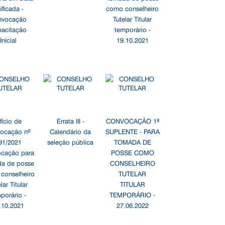
ificada -
como conselheiro
nvocação
Tutelar Titular
acitação
temporário -
Inicial
19.10.2021
fício de
Errata III -
CONVOCAÇÃO 1ª
ocação nº
Calendário da
SUPLENTE - PARA
91/2021
seleção pública
TOMADA DE
cação para
POSSE COMO
a de posse
CONSELHEIRO
conselheiro
TUTELAR
lar Titular
TITULAR
porário -
TEMPORÁRIO -
.10.2021
27.06.2022