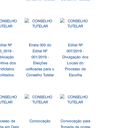
dital Nº
Errata 003 do
Edital Nº
6_2019 -
Edital Nº
007/2019 -
blicação
001/2019 -
Divulgação dos
nitiva dos
Eleições
Locais do
ndidatos
unificadas para o
Processo de
bilitados
Conselho Tutelar
Escolha
cesso de
Convocação
Convocação para
ha em Data
Tomada de posse