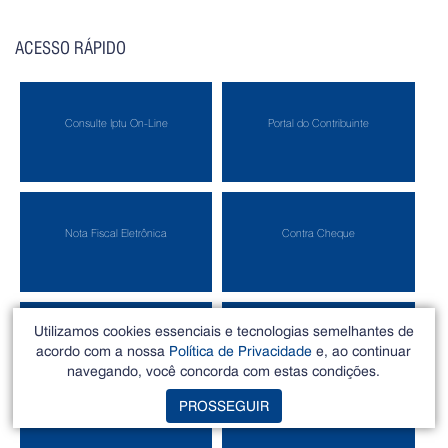
ACESSO RÁPIDO
Consulte Iptu On-Line
Portal do Contribuinte
Nota Fiscal Eletrônica
Contra Cheque
Utilizamos cookies essenciais e tecnologias semelhantes de
Portal do Servidor
Fale com o Prefeito
acordo com a nossa
Política de Privacidade
e, ao continuar
navegando, você concorda com estas condições.
PROSSEGUIR