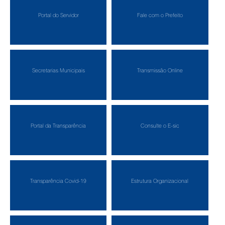
Portal do Servidor
Fale com o Prefeito
Secretarias Municipais
Transmissão Online
Portal da Transparência
Consulte o E-sic
Transparência Covid-19
Estrutura Organizacional