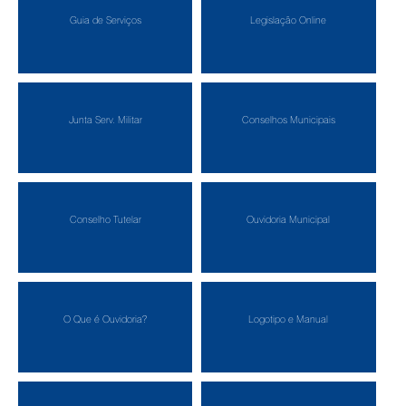
Guia de Serviços
Legislação Online
Junta Serv. Militar
Conselhos Municipais
Conselho Tutelar
Ouvidoria Municipal
O Que é Ouvidoria?
Logotipo e Manual