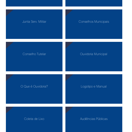
Junta Serv. Militar
Conselhos Municipais
Conselho Tutelar
Ouvidoria Municipal
O Que é Ouvidoria?
Logotipo e Manual
Coleta de Lixo
Audiências Públicas