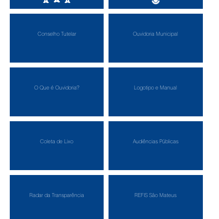
Junta Serv. Militar
Conselhos Municipais
Conselho Tutelar
Ouvidoria Municipal
O Que é Ouvidoria?
Logotipo e Manual
Coleta de Lixo
Audiências Públicas
Radar da Transparência
REFIS São Mateus