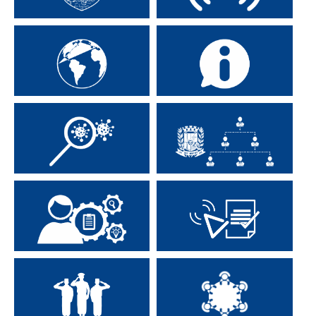
Secretarias Municipais
Transmissão Online
Portal da Transparência
Consulte o E-sic
Transparência Covid-19
Estrutura Organizacional
Guia de Serviços
Legislação Online