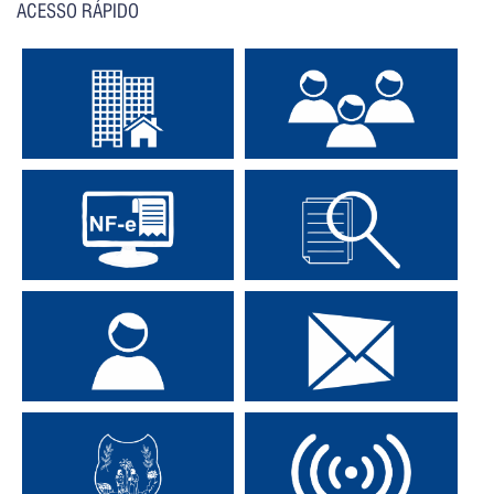
ACESSO RÁPIDO
Consulte Iptu On-Line
Portal do Contribuinte
Nota Fiscal Eletrônica
Contra Cheque
Portal do Servidor
Fale com o Prefeito