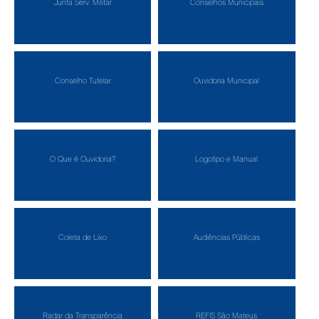
Junta Serv. Militar
Conselhos Municipais
Conselho Tutelar
Ouvidoria Municipal
O Que é Ouvidoria?
Logotipo e Manual
Coleta de Lixo
Audiências Públicas
Radar da Transparência
REFIS São Mateus