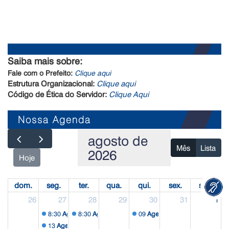
Saiba mais sobre:
Fale com o Prefeito:
Clique aqui
Estrutura Organizacional:
Clique aqui
Código de Ética do Servidor:
Clique Aqui
Nossa Agenda
agosto de
Mês
Lista
2026
Hoje
dom.
seg.
ter.
qua.
qui.
sex.
sáb.
26
27
28
29
30
31
1
8:30
Agenda Externa
8:30
Agenda Externa
09
Agenda Interna
13
Agenda Externa