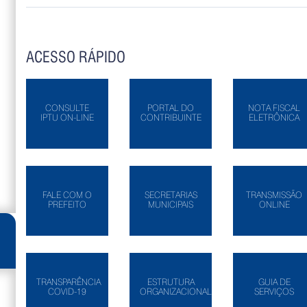
ACESSO RÁPIDO
CONSULTE
PORTAL DO
NOTA FISCAL
IPTU ON-LINE
CONTRIBUINTE
ELETRÔNICA
FALE COM O
SECRETARIAS
TRANSMISSÃO
PREFEITO
MUNICIPAIS
ONLINE
TRANSPARÊNCIA
ESTRUTURA
GUIA DE
COVID-19
ORGANIZACIONAL
SERVIÇOS