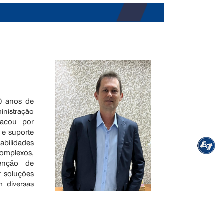
0 anos de
inistração
tacou por
 e suporte
abilidades
omplexos,
tenção de
r soluções
m diversas