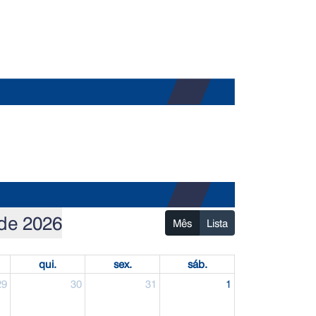
de 2026
Mês
Lista
qui.
sex.
sáb.
29
30
31
1