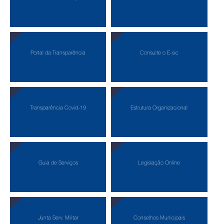
Portal da Transparência
Consulte o E-sic
Transparência Covid-19
Estrutura Organizacional
Guia de Serviços
Legislação Online
Junta Serv. Militar
Conselhos Municipais