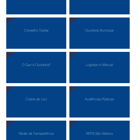
Conselho Tutelar
Ouvidoria Municipal
O Que é Ouvidoria?
Logotipo e Manual
Coleta de Lixo
Audiências Públicas
Radar da Transparência
REFIS São Mateus