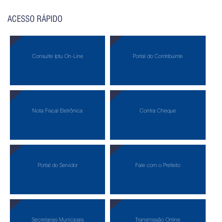
ACESSO RÁPIDO
Consulte Iptu On-Line
Portal do Contribuinte
Nota Fiscal Eletrônica
Contra Cheque
Portal do Servidor
Fale com o Prefeito
Secretarias Municipais
Transmissão Online