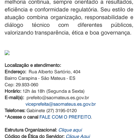
melhoria contínua, sempre orientado a resultados,
eficiência e conformidade regulatória. Seu estilo de
atuação combina organização, responsabilidade e
diálogo técnico com diferentes públicos,
valorizando transparência, ética e boa governança.
Localização e atendimento:
Endereço:
Rua Alberto Sartório, 404
Bairro Carapina - São Mateus - ES
Cep: 29.933-060
Horário:
12h às 18h (Segunda a Sexta)
E-mail(s):
prefeito@saomateus.es.gov.br
viceprefeita@saomateus.es.gov.br
Telefones:
Gabinete (27) 3195-0120
*
Acesse o canal
FALE COM O PREFEITO
.
Estrutura Organizacional:
Clique aqui
Código de Ética do Servidor:
Clique Aqui