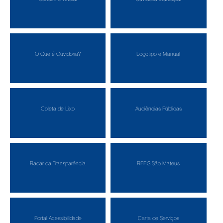
O Que é Ouvidoria?
Logotipo e Manual
Coleta de Lixo
Audiências Públicas
Radar da Transparência
REFIS São Mateus
Portal Acessibilidade
Carta de Serviços