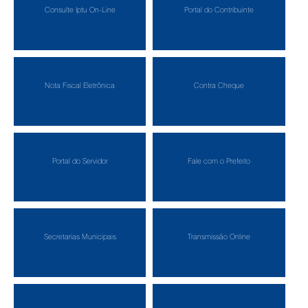
Consulte Iptu On-Line
Portal do Contribuinte
Nota Fiscal Eletrônica
Contra Cheque
Portal do Servidor
Fale com o Prefeito
Secretarias Municipais
Transmissão Online