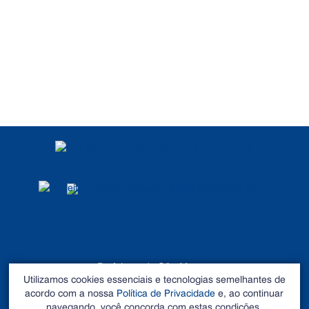
POLÍTICA DE
PRIVACIDADE
DADOS ABERTOS
Prefeitura de São Mateus
Utilizamos cookies essenciais e tecnologias semelhantes de
©2026 - Todos os direitos reservados
acordo com a nossa
Política de Privacidade
e, ao continuar
Endereço: Rua Alberto Sartório, Nº 404, Carapina - São
navegando, você concorda com estas condições.