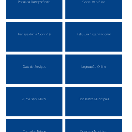
Portal da Transparência
Consulte o E-sic
Transparência Covid-19
Estrutura Organizacional
Guia de Serviços
Legislação Online
Junta Serv. Militar
Conselhos Municipais
Conselho Tutelar
Ouvidoria Municipal