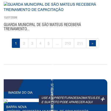
15/07/2026
GUARDA MUNICIPAL DE SÃO MATEUS RECEBERÁ
TREINAMENTO...
1
2
3
4
5
...
210
211
»
IMAGEM DO DIA
+
USE A @PREFEITURADESAOMATEUS.ES
E SUA FOTO PODE APARECER AQUI
BARRA NOVA