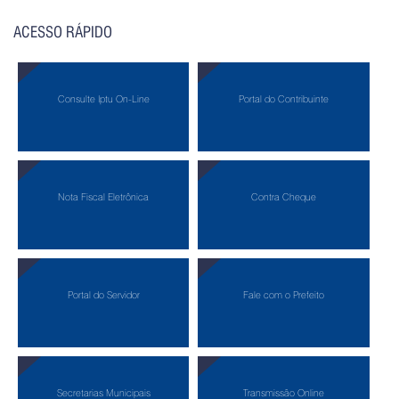
ACESSO RÁPIDO
Consulte Iptu On-Line
Portal do Contribuinte
Nota Fiscal Eletrônica
Contra Cheque
Portal do Servidor
Fale com o Prefeito
Secretarias Municipais
Transmissão Online