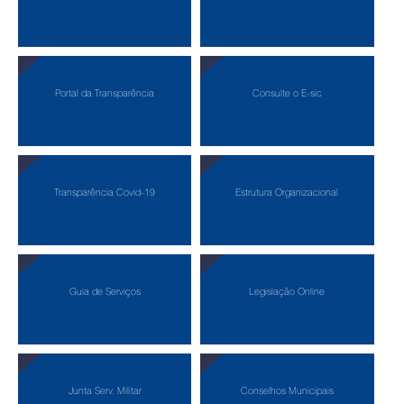
Portal da Transparência
Consulte o E-sic
Transparência Covid-19
Estrutura Organizacional
Guia de Serviços
Legislação Online
Junta Serv. Militar
Conselhos Municipais