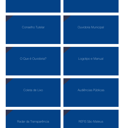
Conselho Tutelar
Ouvidoria Municipal
O Que é Ouvidoria?
Logotipo e Manual
Coleta de Lixo
Audiências Públicas
Radar da Transparência
REFIS São Mateus