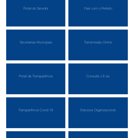
Portal do Servidor
Fale com o Prefeito
Secretarias Municipais
Transmissão Online
Portal da Transparência
Consulte o E-sic
Transparência Covid-19
Estrutura Organizacional