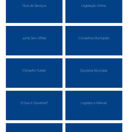
Guia de Serviços
Legislação Online
Junta Serv. Militar
Conselhos Municipais
Conselho Tutelar
Ouvidoria Municipal
O Que é Ouvidoria?
Logotipo e Manual