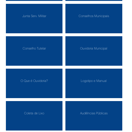
Junta Serv. Militar
Conselhos Municipais
Conselho Tutelar
Ouvidoria Municipal
O Que é Ouvidoria?
Logotipo e Manual
Coleta de Lixo
Audiências Públicas