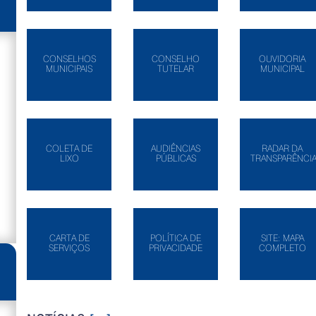
CONSELHOS
CONSELHO
OUVIDORIA
MUNICIPAIS
TUTELAR
MUNICIPAL
COLETA DE
AUDIÊNCIAS
RADAR DA
LIXO
PÚBLICAS
TRANSPARÊNCI
CARTA DE
POLÍTICA DE
SITE: MAPA
SERVIÇOS
PRIVACIDADE
COMPLETO