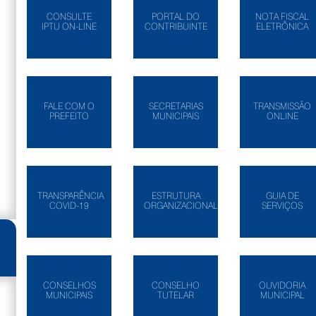
CONSULTE
PORTAL DO
NOTA FISCAL
IPTU ON-LINE
CONTRIBUINTE
ELETRÔNICA
FALE COM O
SECRETARIAS
TRANSMISSÃO
PREFEITO
MUNICIPAIS
ONLINE
TRANSPARÊNCIA
ESTRUTURA
GUIA DE
COVID-19
ORGANIZACIONAL
SERVIÇOS
CONSELHOS
CONSELHO
OUVIDORIA
MUNICIPAIS
TUTELAR
MUNICIPAL