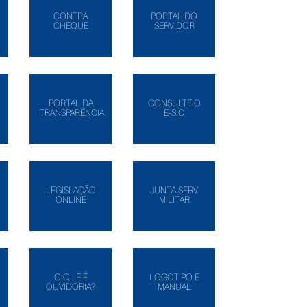
CONTRA
PORTAL DO
CHEQUE
SERVIDOR
PORTAL DA
CONSULTE O
TRANSPARÊNCIA
E-SIC
LEGISLAÇÃO
JUNTA SERV.
ONLINE
MILITAR
O QUE É
LOGOTIPO E
OUVIDORIA?
MANUAL