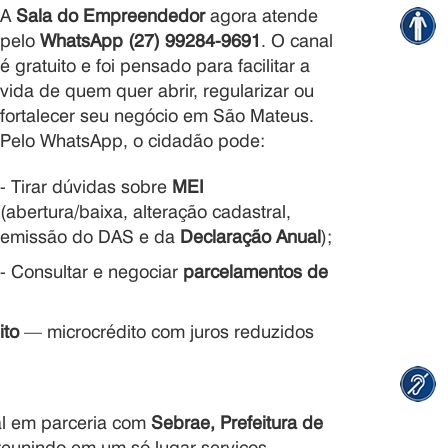
A
Sala do Empreendedor
agora atende
pelo
WhatsApp (27) 99284-9691
. O canal
é gratuito e foi pensado para facilitar a
vida de quem quer abrir, regularizar ou
fortalecer seu negócio em São Mateus.
Pelo WhatsApp, o cidadão pode:
- Tirar dúvidas sobre
MEI
(abertura/baixa, alteração cadastral,
emissão do DAS e da
Declaração Anual
);
- Consultar e negociar
parcelamentos de
ito
— microcrédito com juros reduzidos
al em parceria com
Sebrae, Prefeitura de
 reunindo em um só lugar serviços