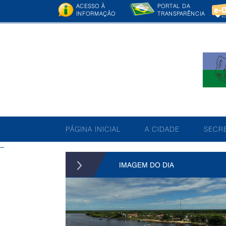
ACESSO À
PORTAL DA
INFORMAÇÃO
TRANSPARÊNCIA
PÁGINA INICIAL
A CIDADE
SECRE
--
IMAGEM DO DIA