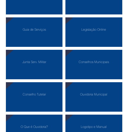
Guia de Serviços
Legislação Online
Junta Serv. Militar
Conselhos Municipais
Conselho Tutelar
Ouvidoria Municipal
O Que é Ouvidoria?
Logotipo e Manual