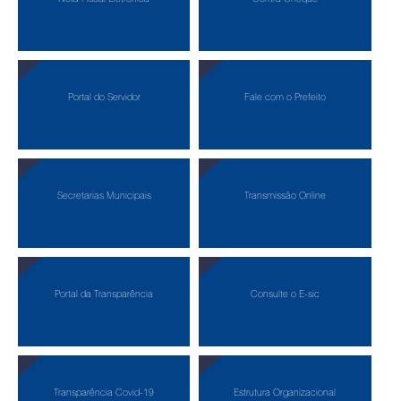
Portal do Servidor
Fale com o Prefeito
Secretarias Municipais
Transmissão Online
Portal da Transparência
Consulte o E-sic
Transparência Covid-19
Estrutura Organizacional