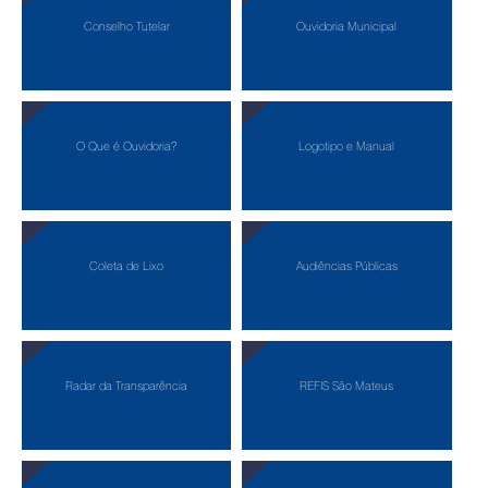
Conselho Tutelar
Ouvidoria Municipal
O Que é Ouvidoria?
Logotipo e Manual
Coleta de Lixo
Audiências Públicas
Radar da Transparência
REFIS São Mateus