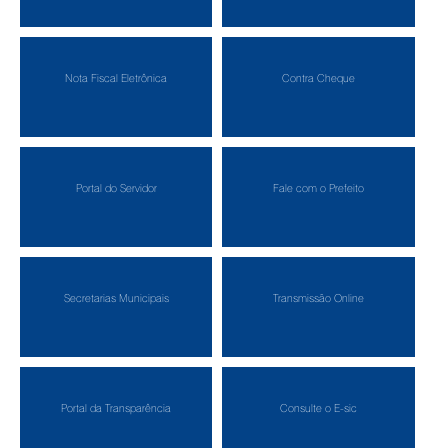
Nota Fiscal Eletrônica
Contra Cheque
Portal do Servidor
Fale com o Prefeito
Secretarias Municipais
Transmissão Online
Portal da Transparência
Consulte o E-sic