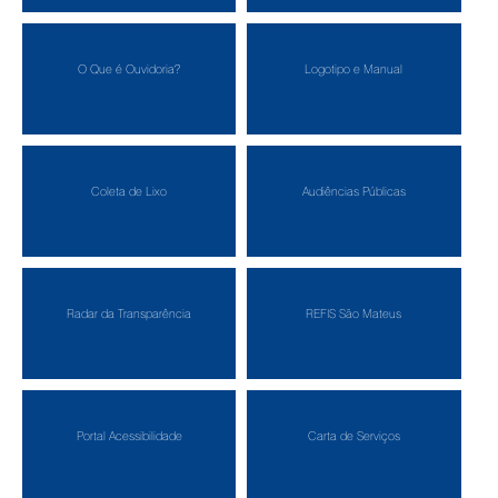
O Que é Ouvidoria?
Logotipo e Manual
Coleta de Lixo
Audiências Públicas
Radar da Transparência
REFIS São Mateus
Portal Acessibilidade
Carta de Serviços