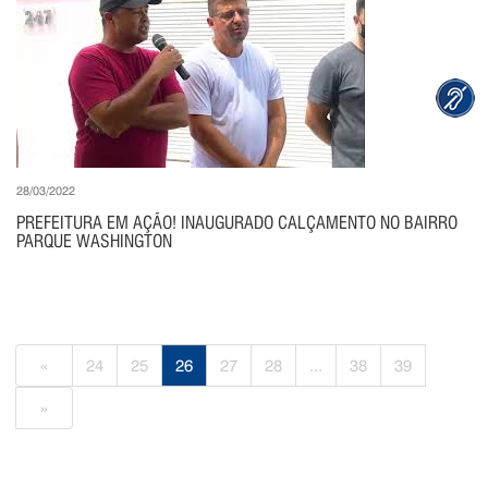
28/03/2022
PREFEITURA EM AÇÃO! INAUGURADO CALÇAMENTO NO BAIRRO
PARQUE WASHINGTON
«
24
25
26
27
28
...
38
39
»