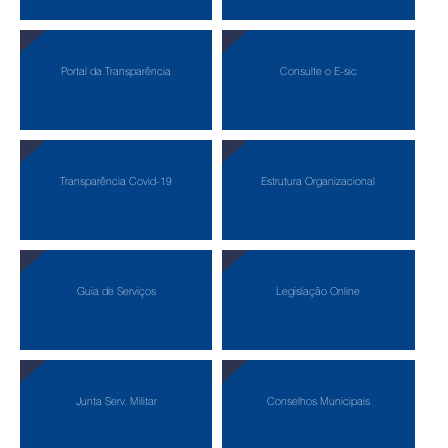
Portal da Transparência
Consulte o E-sic
Transparência Covid-19
Estrutura Organizacional
Guia de Serviços
Legislação Online
Junta Serv. Militar
Conselhos Municipais