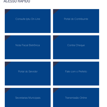
ACESSO RÁPIDO
Consulte Iptu On-Line
Portal do Contribuinte
Nota Fiscal Eletrônica
Contra Cheque
Portal do Servidor
Fale com o Prefeito
Secretarias Municipais
Transmissão Online