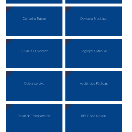
Conselho Tutelar
Ouvidoria Municipal
O Que é Ouvidoria?
Logotipo e Manual
Coleta de Lixo
Audiências Públicas
Radar da Transparência
REFIS São Mateus