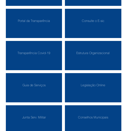
Portal da Transparência
Consulte o E-sic
Transparência Covid-19
Estrutura Organizacional
Guia de Serviços
Legislação Online
Junta Serv. Militar
Conselhos Municipais