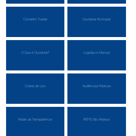
Conselho Tutelar
Ouvidoria Municipal
O Que é Ouvidoria?
Logotipo e Manual
Coleta de Lixo
Audiências Públicas
Radar da Transparência
REFIS São Mateus