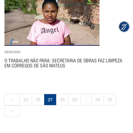
28/03/2022
O TRABALHO NÃO PARA: SECRETARIA DE OBRAS FAZ LIMPEZA
EM CÓRREGOS DE SÃO MATEUS
«
25
26
27
28
29
...
38
39
»