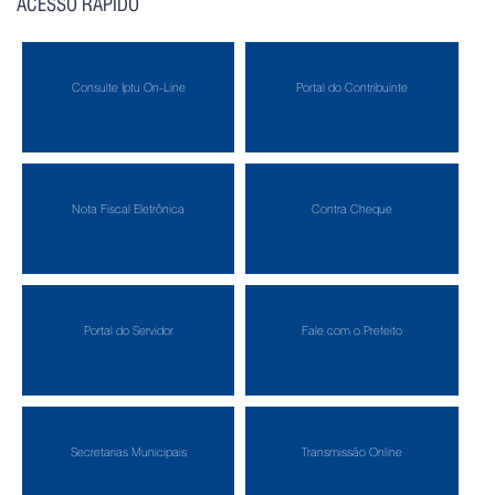
ACESSO RÁPIDO
Consulte Iptu On-Line
Portal do Contribuinte
Nota Fiscal Eletrônica
Contra Cheque
Portal do Servidor
Fale com o Prefeito
Secretarias Municipais
Transmissão Online