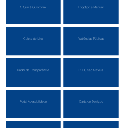
O Que é Ouvidoria?
Logotipo e Manual
Coleta de Lixo
Audiências Públicas
Radar da Transparência
REFIS São Mateus
Portal Acessibilidade
Carta de Serviços