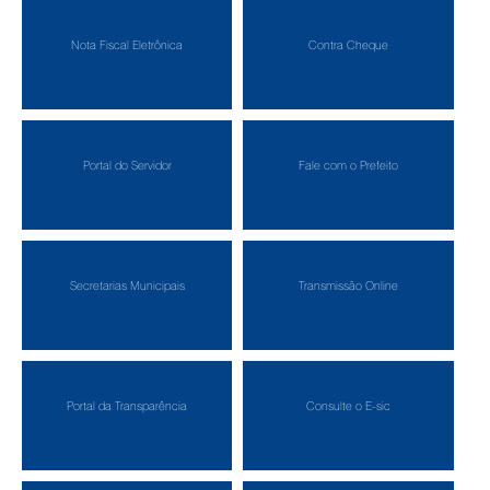
Nota Fiscal Eletrônica
Contra Cheque
Portal do Servidor
Fale com o Prefeito
Secretarias Municipais
Transmissão Online
Portal da Transparência
Consulte o E-sic