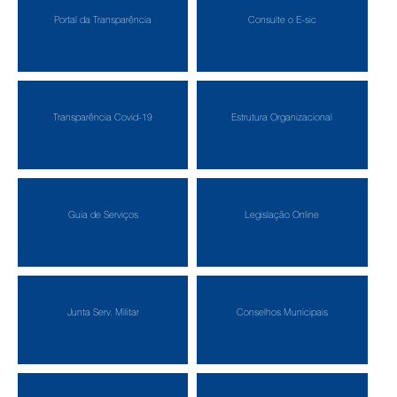
Portal da Transparência
Consulte o E-sic
Transparência Covid-19
Estrutura Organizacional
Guia de Serviços
Legislação Online
Junta Serv. Militar
Conselhos Municipais