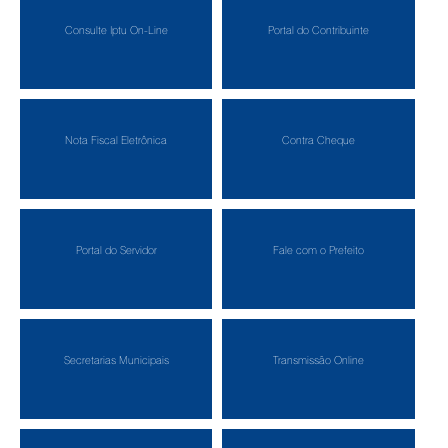
Consulte Iptu On-Line
Portal do Contribuinte
Nota Fiscal Eletrônica
Contra Cheque
Portal do Servidor
Fale com o Prefeito
Secretarias Municipais
Transmissão Online