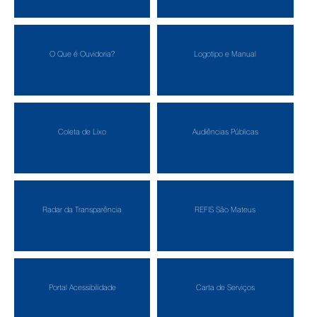
O Que é Ouvidoria?
Logotipo e Manual
Coleta de Lixo
Audiências Públicas
Radar da Transparência
REFIS São Mateus
Portal Acessibilidade
Carta de Serviços