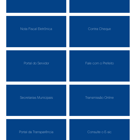
Nota Fiscal Eletrônica
Contra Cheque
Portal do Servidor
Fale com o Prefeito
Secretarias Municipais
Transmissão Online
Portal da Transparência
Consulte o E-sic