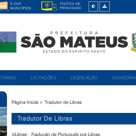
E-OUV
POLÍTICA DE
MUNICÍPIOS
PRIVACIDADE
TARIAS
LICITAÇÕES
LEGISLAÇÃO
OUVIDORIA
Página Inicial
>
Tradutor de Libras
Tradutor De Libras
VLibras - Tradução de Português pra Libras