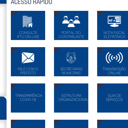
ACESSO RÁPIDO
CONSULTE
PORTAL DO
NOTA FISCAL
IPTU ON-LINE
CONTRIBUINTE
ELETRÔNICA
FALE COM O
SECRETARIAS
TRANSMISSÃO
PREFEITO
MUNICIPAIS
ONLINE
TRANSPARÊNCIA
ESTRUTURA
GUIA DE
COVID-19
ORGANIZACIONAL
SERVIÇOS