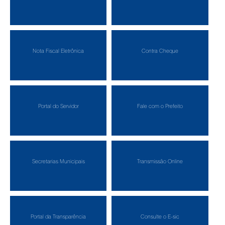
Nota Fiscal Eletrônica
Contra Cheque
Portal do Servidor
Fale com o Prefeito
Secretarias Municipais
Transmissão Online
Portal da Transparência
Consulte o E-sic