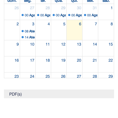
dom.
seg.
ter.
qua.
qui.
sex.
sáb.
26
27
28
29
30
31
1
00
Agenda Externa
00
Agenda Externa
00
Agenda Externa
00
Agenda Externa
00
Agenda Externa
2
3
4
5
6
7
8
08
Atendimento interno
14
Atendimento interno
9
10
11
12
13
14
15
16
17
18
19
20
21
22
23
24
25
26
27
28
29
30
31
1
2
3
4
5
PDF(s)