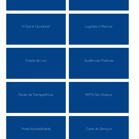
O Que é Ouvidoria?
Logotipo e Manual
Coleta de Lixo
Audiências Públicas
Radar da Transparência
REFIS São Mateus
Portal Acessibilidade
Carta de Serviços