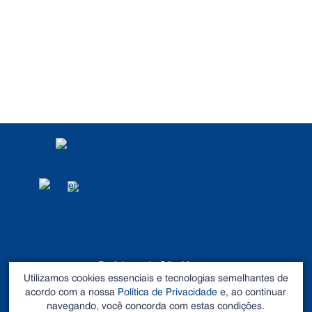
POLÍTICA DE
PRIVACIDADE
DADOS ABERTOS
Prefeitura de São Mateus
Utilizamos cookies essenciais e tecnologias semelhantes de
©2026 - Todos os direitos reservados
acordo com a nossa
Política de Privacidade
e, ao continuar
Endereço: Rua Alberto Sartório, Nº 404, Carapina - São
navegando, você concorda com estas condições.
Mateus – ES CEP 29.933-060. Tel: 27 3195-0100