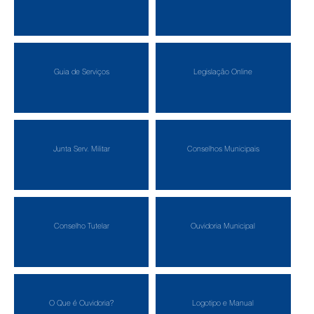
Guia de Serviços
Legislação Online
Junta Serv. Militar
Conselhos Municipais
Conselho Tutelar
Ouvidoria Municipal
O Que é Ouvidoria?
Logotipo e Manual