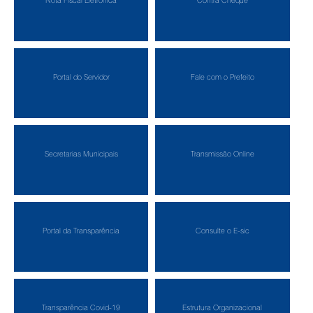
Nota Fiscal Eletrônica
Contra Cheque
Portal do Servidor
Fale com o Prefeito
Secretarias Municipais
Transmissão Online
Portal da Transparência
Consulte o E-sic
Transparência Covid-19
Estrutura Organizacional