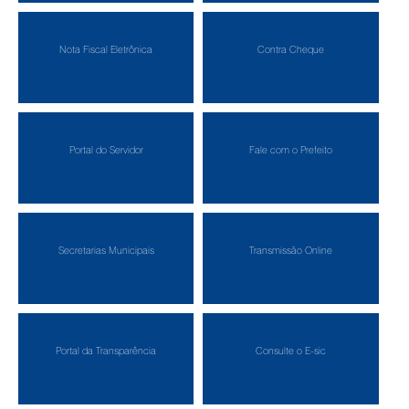
Nota Fiscal Eletrônica
Contra Cheque
Portal do Servidor
Fale com o Prefeito
Secretarias Municipais
Transmissão Online
Portal da Transparência
Consulte o E-sic