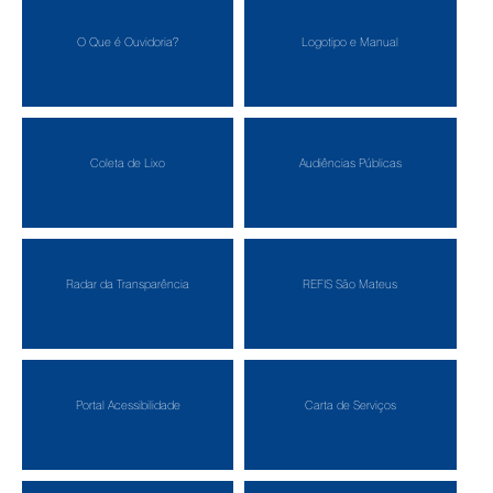
O Que é Ouvidoria?
Logotipo e Manual
Coleta de Lixo
Audiências Públicas
Radar da Transparência
REFIS São Mateus
Portal Acessibilidade
Carta de Serviços