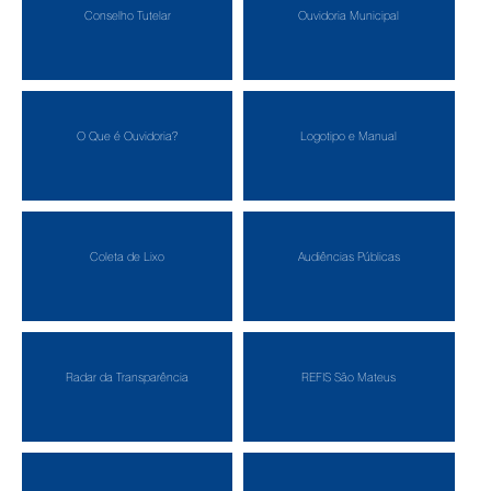
Conselho Tutelar
Ouvidoria Municipal
O Que é Ouvidoria?
Logotipo e Manual
Coleta de Lixo
Audiências Públicas
Radar da Transparência
REFIS São Mateus