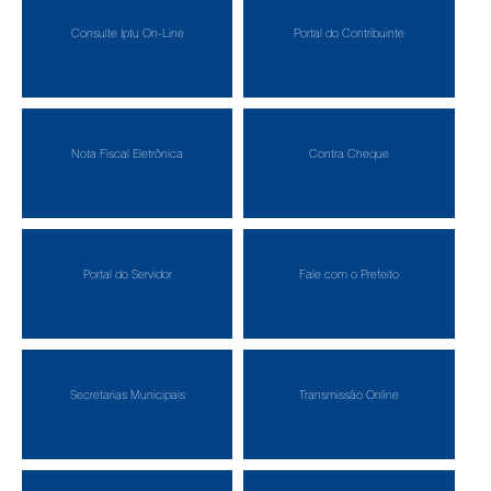
Consulte Iptu On-Line
Portal do Contribuinte
Nota Fiscal Eletrônica
Contra Cheque
Portal do Servidor
Fale com o Prefeito
Secretarias Municipais
Transmissão Online