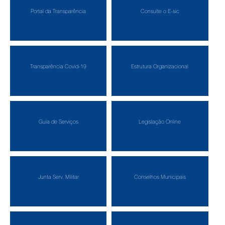
Portal da Transparência
Consulte o E-sic
Transparência Covid-19
Estrutura Organizacional
Guia de Serviços
Legislação Online
Junta Serv. Militar
Conselhos Municipais