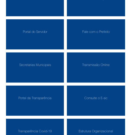
Portal do Servidor
Fale com o Prefeito
Secretarias Municipais
Transmissão Online
Portal da Transparência
Consulte o E-sic
Transparência Covid-19
Estrutura Organizacional