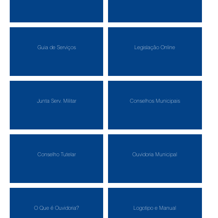
Guia de Serviços
Legislação Online
Junta Serv. Militar
Conselhos Municipais
Conselho Tutelar
Ouvidoria Municipal
O Que é Ouvidoria?
Logotipo e Manual