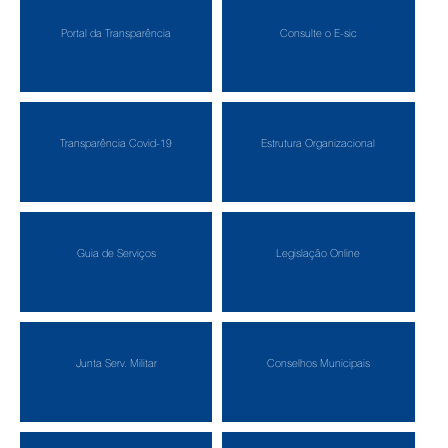
Portal da Transparência
Consulte o E-sic
Transparência Covid-19
Estrutura Organizacional
Guia de Serviços
Legislação Online
Junta Serv. Militar
Conselhos Municipais