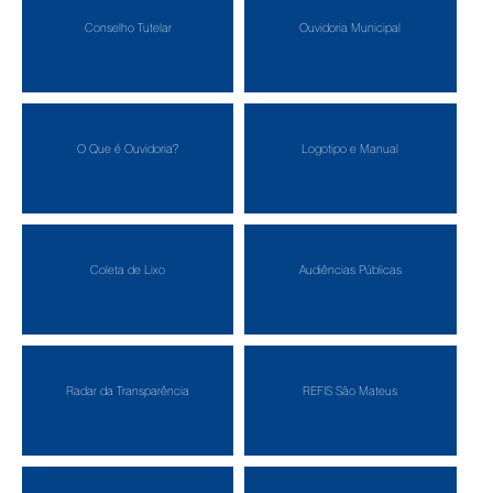
Conselho Tutelar
Ouvidoria Municipal
O Que é Ouvidoria?
Logotipo e Manual
Coleta de Lixo
Audiências Públicas
Radar da Transparência
REFIS São Mateus