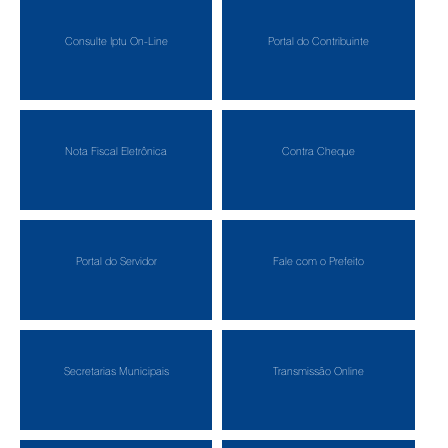
Consulte Iptu On-Line
Portal do Contribuinte
Nota Fiscal Eletrônica
Contra Cheque
Portal do Servidor
Fale com o Prefeito
Secretarias Municipais
Transmissão Online