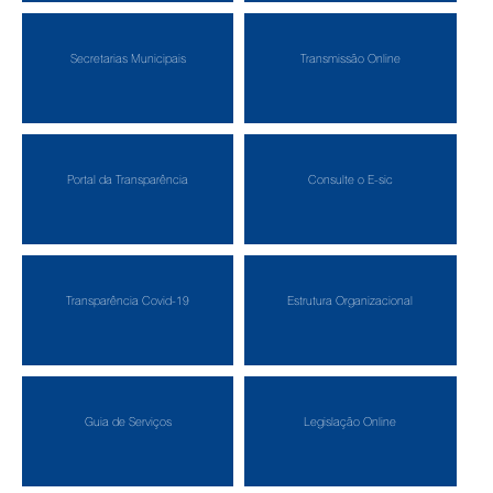
Secretarias Municipais
Transmissão Online
Portal da Transparência
Consulte o E-sic
Transparência Covid-19
Estrutura Organizacional
Guia de Serviços
Legislação Online