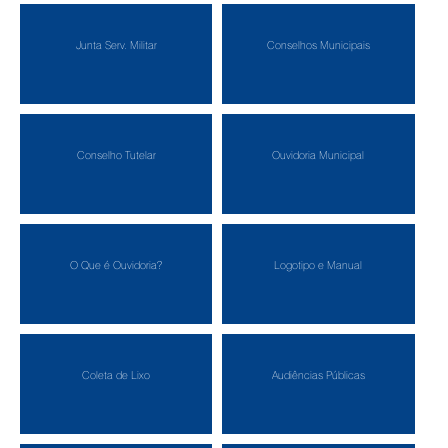
Junta Serv. Militar
Conselhos Municipais
Conselho Tutelar
Ouvidoria Municipal
O Que é Ouvidoria?
Logotipo e Manual
Coleta de Lixo
Audiências Públicas