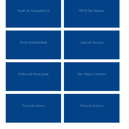
Radar da Transparência
REFIS São Mateus
Portal Acessibilidade
Carta de Serviços
Política de Privacidade
Site: Mapa Completo
Protocolo Interno
Protocolo Externo