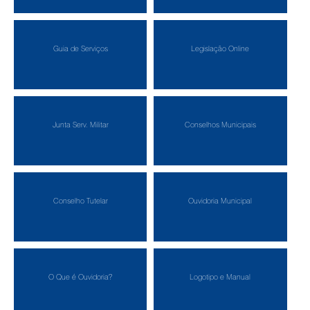
Guia de Serviços
Legislação Online
Junta Serv. Militar
Conselhos Municipais
Conselho Tutelar
Ouvidoria Municipal
O Que é Ouvidoria?
Logotipo e Manual