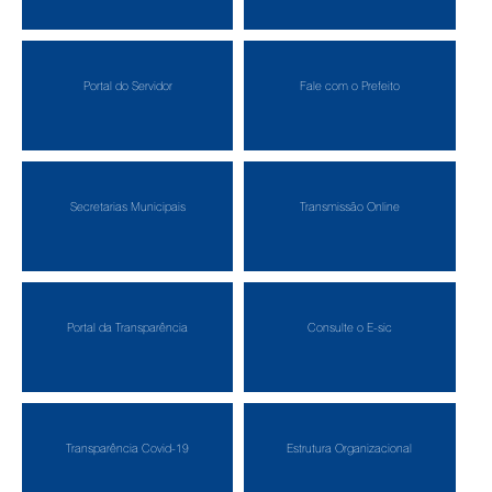
Portal do Servidor
Fale com o Prefeito
Secretarias Municipais
Transmissão Online
Portal da Transparência
Consulte o E-sic
Transparência Covid-19
Estrutura Organizacional