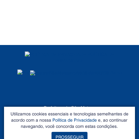
POLÍTICA DE
PRIVACIDADE
DADOS ABERTOS
Prefeitura de São Mateus
Utilizamos cookies essenciais e tecnologias semelhantes de
©2026 - Todos os direitos reservados
acordo com a nossa
Política de Privacidade
e, ao continuar
Endereço: Rua Alberto Sartório, Nº 404, Carapina - São
navegando, você concorda com estas condições.
Mateus – ES CEP 29.933-060. Tel: 27 3195-0100
PROSSEGUIR