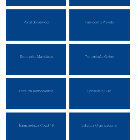
Portal do Servidor
Fale com o Prefeito
Secretarias Municipais
Transmissão Online
Portal da Transparência
Consulte o E-sic
Transparência Covid-19
Estrutura Organizacional