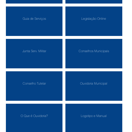
Guia de Serviços
Legislação Online
Junta Serv. Militar
Conselhos Municipais
Conselho Tutelar
Ouvidoria Municipal
O Que é Ouvidoria?
Logotipo e Manual