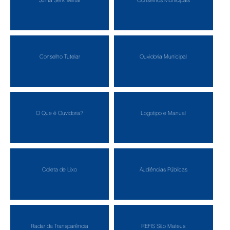
Junta Serv. Militar
Conselhos Municipais
Conselho Tutelar
Ouvidoria Municipal
O Que é Ouvidoria?
Logotipo e Manual
Coleta de Lixo
Audiências Públicas
Radar da Transparência
REFIS São Mateus