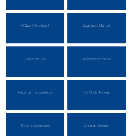
O Que é Ouvidoria?
Logotipo e Manual
Coleta de Lixo
Audiências Públicas
Radar da Transparência
REFIS São Mateus
Portal Acessibilidade
Carta de Serviços