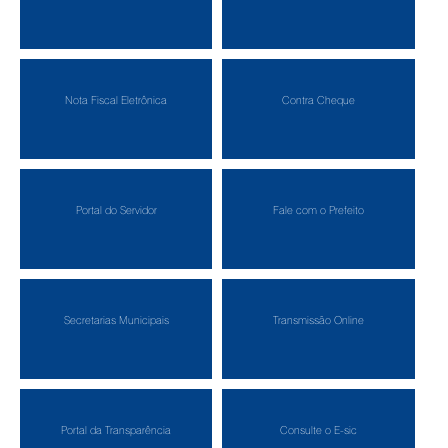
Nota Fiscal Eletrônica
Contra Cheque
Portal do Servidor
Fale com o Prefeito
Secretarias Municipais
Transmissão Online
Portal da Transparência
Consulte o E-sic