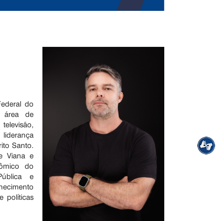
Federal do
a área de
levisão,
 liderança
ito Santo.
de Viana e
nômico do
ública e
hecimento
 políticas