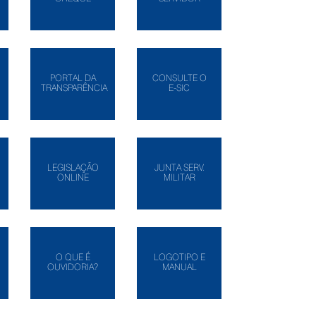
PORTAL DA
CONSULTE O
TRANSPARÊNCIA
E-SIC
LEGISLAÇÃO
JUNTA SERV.
ONLINE
MILITAR
O QUE É
LOGOTIPO E
OUVIDORIA?
MANUAL