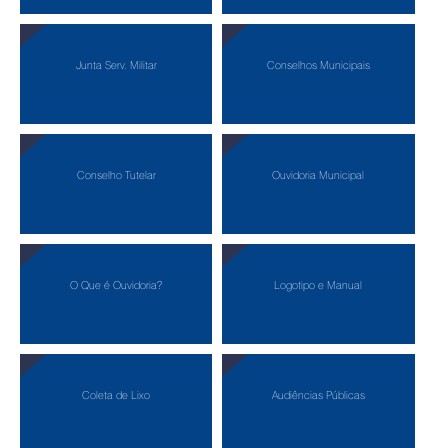
Junta Serv. Militar
Conselhos Municipais
Conselho Tutelar
Ouvidoria Municipal
O Que é Ouvidoria?
Logotipo e Manual
Coleta de Lixo
Audiências Públicas