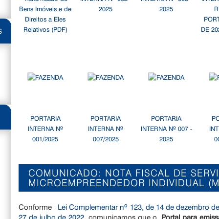
Bens Imóveis e de
2025
2025
R
Direitos a Eles
PORT
Relativos (PDF)
DE 20
S
PORTARIA
PORTARIA
PORTARIA
P
INTERNA Nº
INTERNA Nº
INTERNA Nº 007 -
IN
001/2025
007/2025
2025
0
COMUNICADO: NOTA FISCAL DE SERV
MICROEMPREENDEDOR INDIVIDUAL (M
Conforme
Lei Complementar nº 123, de 14 de dezembro de
27 de julho de 2022
, comunicamos que o
Portal para emissã