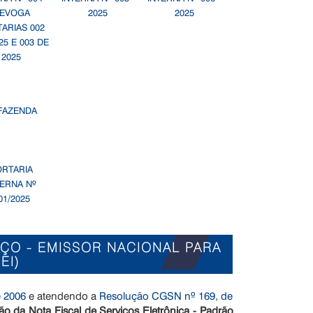
EVOGA
2025
2025
ARIAS 002
25 E 003 DE
2025
ORTARIA
TERNA Nº
01/2025
IÇO - EMISSOR NACIONAL PARA
EI)
 2006
e atendendo a
Resolução CGSN nº 169, de
o da Nota Fiscal de Serviços Eletrônica - Padrão