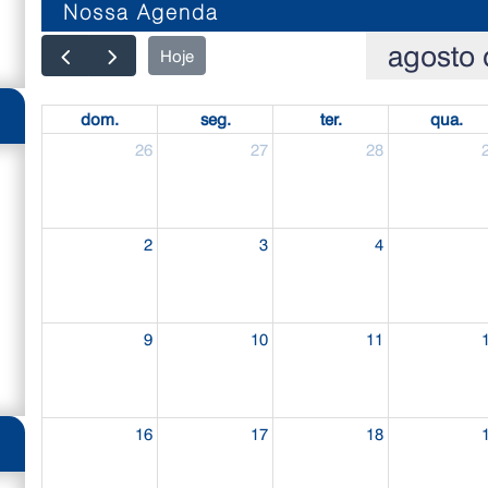
Nossa Agenda
agosto 
Hoje
dom.
seg.
ter.
qua.
26
27
28
2
3
4
9
10
11
16
17
18