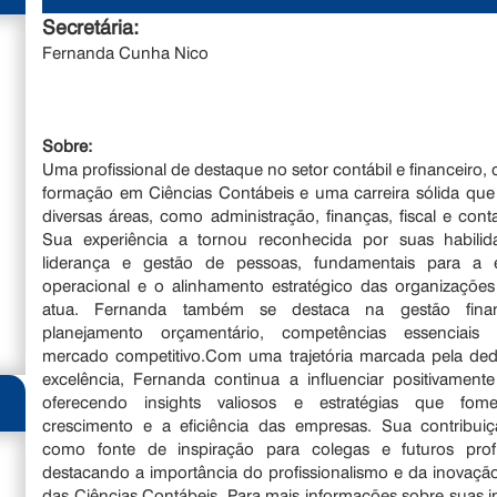
Secretária:
Fernanda Cunha Nico
Sobre:
Uma profissional de destaque no setor contábil e financeiro
formação em Ciências Contábeis e uma carreira sólida qu
diversas áreas, como administração, finanças, fiscal e conta
Sua experiência a tornou reconhecida por suas habili
liderança e gestão de pessoas, fundamentais para a ef
operacional e o alinhamento estratégico das organizaçõe
atua. Fernanda também se destaca na gestão finan
planejamento orçamentário, competências essencia
mercado competitivo.Com uma trajetória marcada pela ded
excelência, Fernanda continua a influenciar positivamente
oferecendo insights valiosos e estratégias que fo
crescimento e a eficiência das empresas. Sua contribuiç
como fonte de inspiração para colegas e futuros profis
destacando a importância do profissionalismo e da inovaçã
das Ciências Contábeis. Para mais informações sobre suas ini