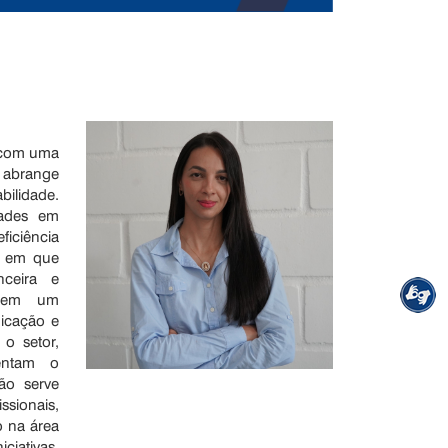
, com uma
e abrange
bilidade.
dades em
iciência
s em que
ceira e
is em um
icação e
 o setor,
mentam o
ão serve
sionais,
o na área
ciativas,