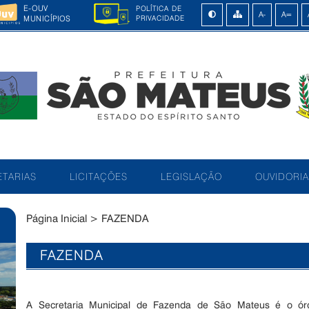
E-OUV
POLÍTICA DE
MUNICÍPIOS
PRIVACIDADE
TARIAS
LICITAÇÕES
LEGISLAÇÃO
OUVIDORIA
Página Inicial
>
FAZENDA
FAZENDA
A Secretaria Municipal de Fazenda de São Mateus é o órg