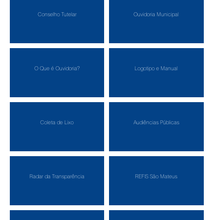
Conselho Tutelar
Ouvidoria Municipal
O Que é Ouvidoria?
Logotipo e Manual
Coleta de Lixo
Audiências Públicas
Radar da Transparência
REFIS São Mateus