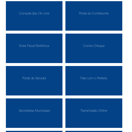
Consulte Iptu On-Line
Portal do Contribuinte
Nota Fiscal Eletrônica
Contra Cheque
Portal do Servidor
Fale com o Prefeito
Secretarias Municipais
Transmissão Online