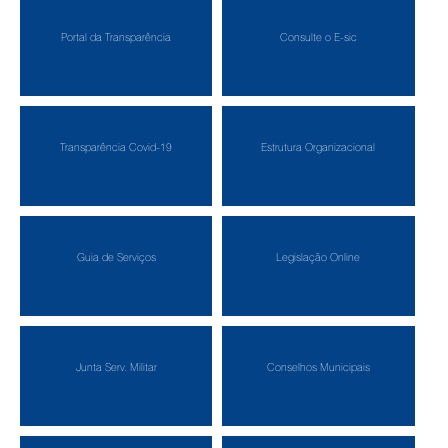
Portal da Transparência
Consulte o E-sic
Transparência Covid-19
Estrutura Organizacional
Guia de Serviços
Legislação Online
Junta Serv. Militar
Conselhos Municipais