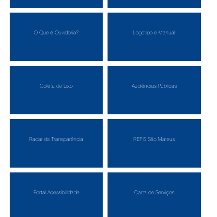
O Que é Ouvidoria?
Logotipo e Manual
Coleta de Lixo
Audiências Públicas
Radar da Transparência
REFIS São Mateus
Portal Acessibilidade
Carta de Serviços