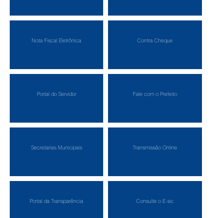
Nota Fiscal Eletrônica
Contra Cheque
Portal do Servidor
Fale com o Prefeito
Secretarias Municipais
Transmissão Online
Portal da Transparência
Consulte o E-sic